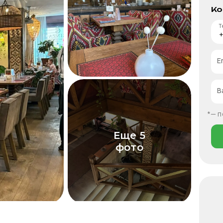
Ко
Т
E
В
*— п
Еще 5
фото