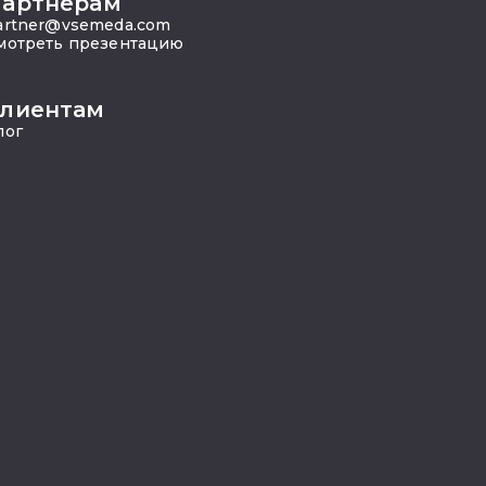
артнёрам
artner@vsemeda.com
мотреть презентацию
лиентам
лог