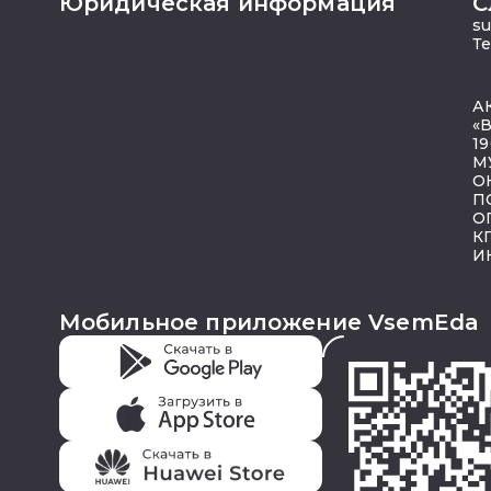
Юридическая информация
С
s
Те
А
«
19
М
О
П
О
К
И
Мобильное приложение VsemEda