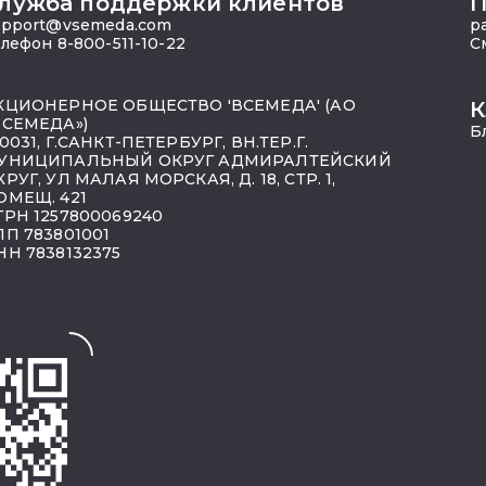
лужба поддержки клиентов
П
upport@vsemeda.com
p
лефон 8-800-511-10-22
С
КЦИОНЕРНОЕ ОБЩЕСТВО 'ВСЕМЕДА' (АО
К
ВСЕМЕДА»)
Б
0031, Г.САНКТ-ПЕТЕРБУРГ, ВН.ТЕР.Г.
УНИЦИПАЛЬНЫЙ ОКРУГ АДМИРАЛТЕЙСКИЙ
КРУГ, УЛ МАЛАЯ МОРСКАЯ, Д. 18, СТР. 1,
ОМЕЩ. 421
ГРН 1257800069240
ПП 783801001
НН 7838132375