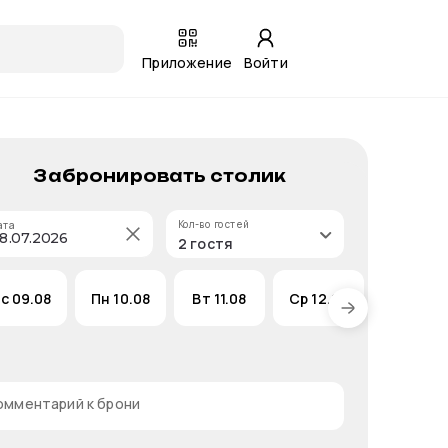
Приложение
Войти
Забронировать столик
Кол-во гостей
ата
2 гостя
Вс
09.08
Пн
10.08
Вт
11.08
Ср
12.08
Чт
13.08
омментарий к брони