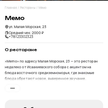
Главная
/
Рестораны
/
Мемо
Мемо
ул. Малая Морская, 23
Средний чек
:
2000 ₽
+78123302323
О ресторане
«Memo» по адресу Малая Морская, 23 — это ресторан
недалеко от Исаакиевского собора с акцентом на
блюда восточного средиземноморья, где знакомые
блюда обретают новое, выверенное звучание.
Атмосфера.
Интерьер в темных, глубоких тонах с
деревянной мебелью и акцентами винного цвета
создает настроение спокойной таинственности. Мягкий
точечный свет располагает к неторопливому вечеру,