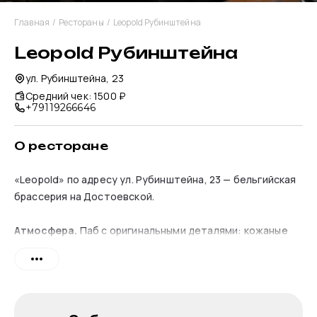
Главная
/
Рестораны
/
Leopold Рубинштейна
Leopold Рубинштейна
ул. Рубинштейна, 23
Средний чек
:
1500 ₽
+79119266646
О ресторане
«Leopold» по адресу ул. Рубинштейна, 23 — бельгийская
брассерия на Достоевской.
Атмосфера.
Паб с оригинальными деталями: кожаные
диваны, настенные росписи с гусем и пивными бокалами.
На потолке закреплена выразительная деревянная
конструкция, каркас которой напоминает корабль или
скелет кита.